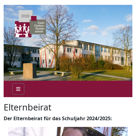
Elternbeirat
Der Elternbeirat für das Schuljahr 2024/2025: