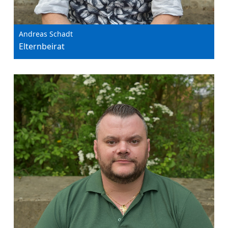
Andreas Schadt
Elternbeirat