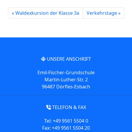
Waldexkursion der Klasse 3a
Verkehrstage
UNSERE ANSCHRIFT
Emil-Fischer-Grundschule
Martin-Luther-Str. 2
96487 Dörfles-Esbach
TELEFON & FAX
Tel: +49 9561 5504 0
Fax: +49 9561 5504 20