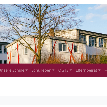
Unsere Schule
Schulleben
OGTS
Elternbeirat
F