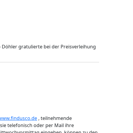
Döhler gratulierte bei der Preisverleihung
www.findusco.de
, teilnehmende
e telefonisch oder per Mail ihre
 Mittwochvormittag eingehen, können zu den