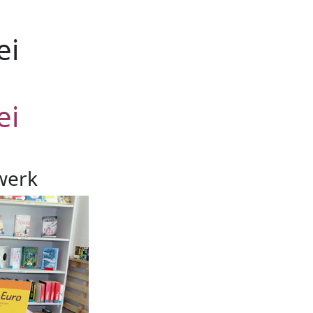
ei
ei
werk