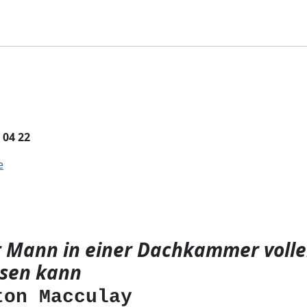
 04 22
e
r Mann in einer Dachkammer volle
lesen kann
ton Macculay