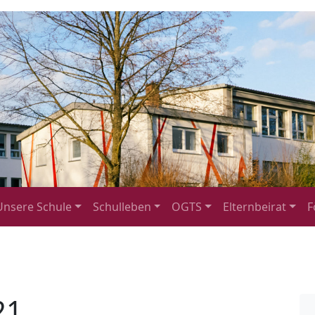
Unsere Schule
Schulleben
OGTS
Elternbeirat
F
21