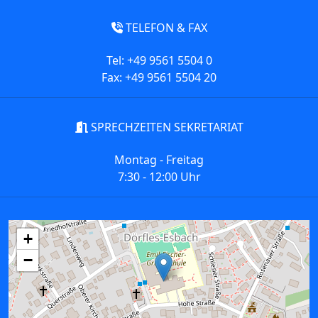
TELEFON & FAX
Tel: +49 9561 5504 0
Fax: +49 9561 5504 20
SPRECHZEITEN SEKRETARIAT
Montag - Freitag
7:30 - 12:00 Uhr
+
−