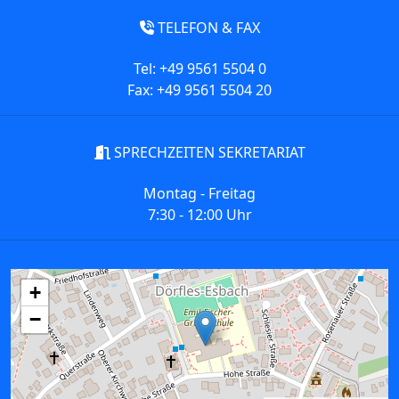
TELEFON & FAX
Tel: +49 9561 5504 0
Fax: +49 9561 5504 20
SPRECHZEITEN SEKRETARIAT
Montag - Freitag
7:30 - 12:00 Uhr
+
−