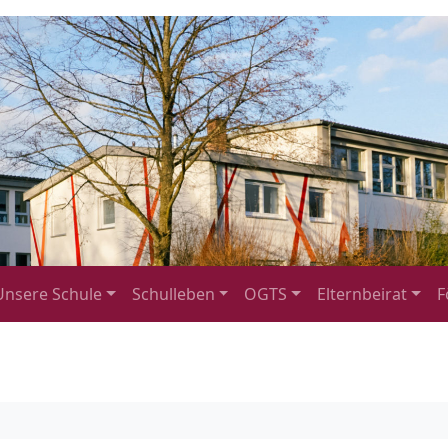
Unsere Schule
Schulleben
OGTS
Elternbeirat
F